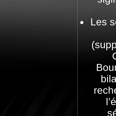
Les s
(supp
Bour
bil
reche
l’
s