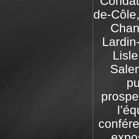
Condat
de-Côle,
Chanc
Lardin
Lisl
Salem
pu
prospe
l’é
confére
expo