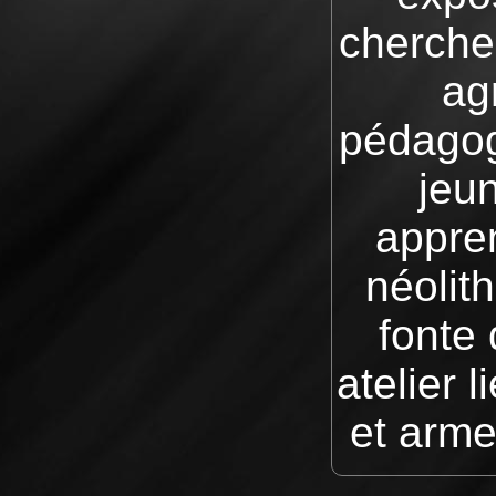
cherche
ag
pédagog
jeun
appren
néolith
fonte 
atelier 
et arme