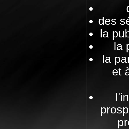
des s
la pub
la
la pa
et 
l'i
prosp
pr