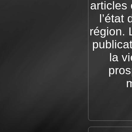
articles
l’état
région. 
publica
la v
pros
m