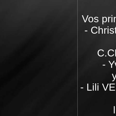
Vos pr
- Chri
C.C
- Y
- Lili V