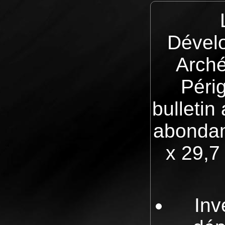
Dével
Arché
Péri
bulletin
abondam
x 29,7
Inv