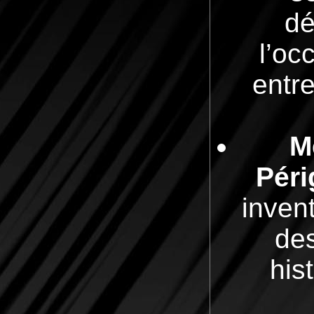
dé
l’oc
entr
M
Péri
inven
des
his