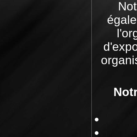
Not
égale
l'o
d'exp
organi
Notr