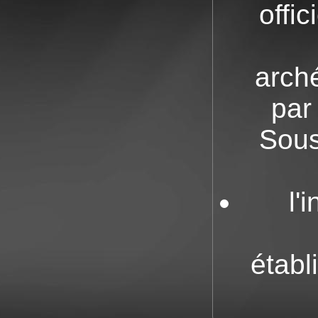
offic
arch
par
Sous
l'
établ