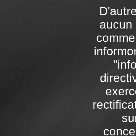
D'autre
aucun c
commerc
informon
"inf
direct
exerc
rectifica
su
conce