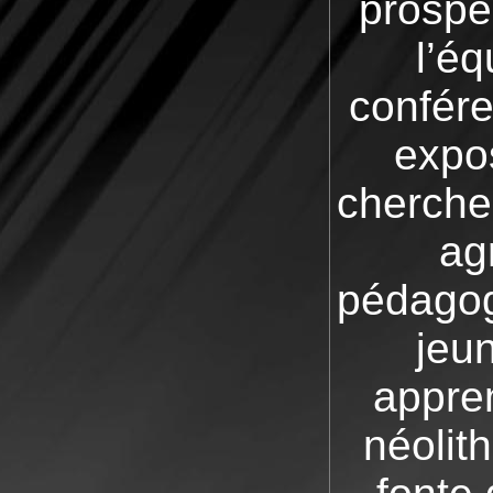
prospe
l’é
confére
expo
cherche
ag
pédagog
jeun
appren
néolith