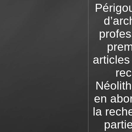
Périgou
d’arc
profes
prem
article
rec
Néolit
en abor
la rec
parti