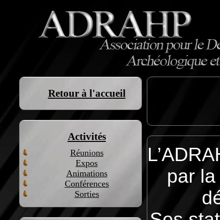
Retour à l'accueil
Activités
L’ADRAH
Réunions
Expos
par la
Animations
Conférences
dé
Sorties
Ses sta