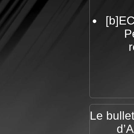
[b]E
P
r
Le bulle
d’A