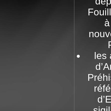
dép
Fouil
à
nouv
les
d’A
Préhi
réfé
d’E
sigi