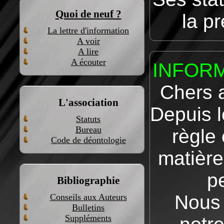
Quoi de neuf ?
la p
La lettre d'information
A voir
A lire
A écouter
INFORM
Chers 
L'association
Depuis l
Statuts
Bureau
règle
Code de déontologie
matière
p
Bibliographie
Nous 
Conseils aux Auteurs
Bulletins
Suppléments