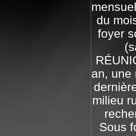
mensuel
du mois
foyer 
(s
RÉUNIO
an, une 
dernièr
milieu r
reche
Sous f