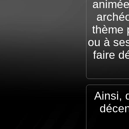
animée
archéo
thème p
ou à se
faire d
Ainsi,
décen