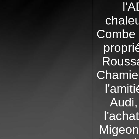
l'
chale
Combe e
propri
Roussa
Chamier
l'amit
Audi,
l'acha
Migeon