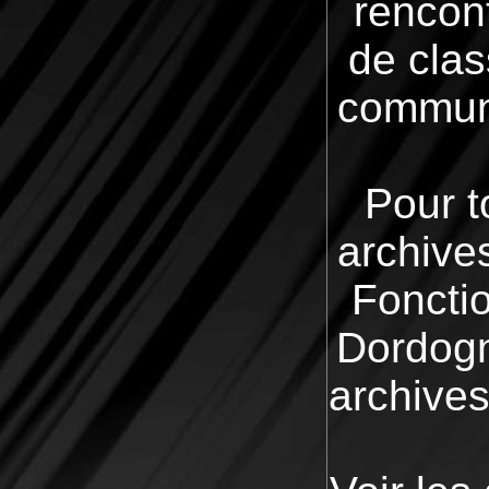
rencon
de clas
communa
Pour t
archive
Fonctio
Dordogne
archives