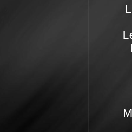
L
L
M