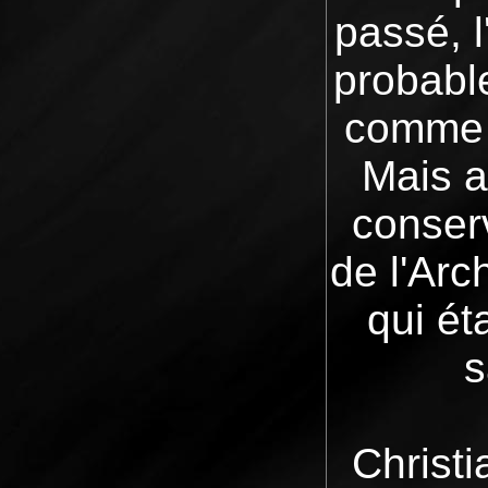
passé, 
probabl
comme 
Mais a
conser
de l'Arc
qui ét
s
Christi