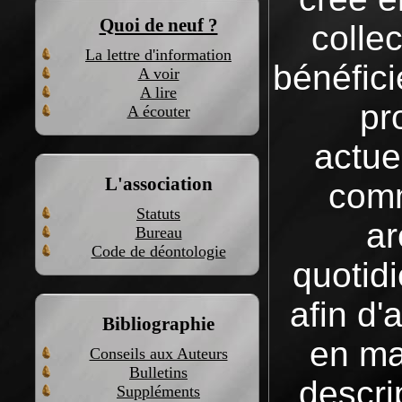
Quoi de neuf ?
colle
La lettre d'information
bénéfici
A voir
A lire
pr
A écouter
actue
L'association
comm
Statuts
ar
Bureau
Code de déontologie
quotid
afin d
Bibliographie
en mat
Conseils aux Auteurs
Bulletins
descri
Suppléments