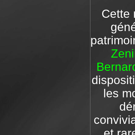
Cette 
géné
patrimoi
Zeni
Bernar
disposit
les m
dé
convivi
et rar