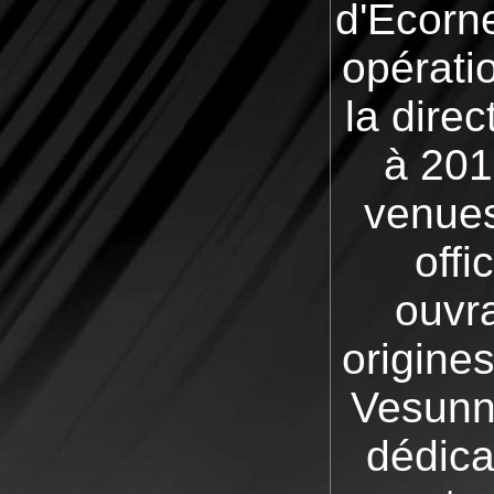
d'Ecorn
opérati
la dire
à 201
venues
offi
ouvr
origines
Vesunn
dédica