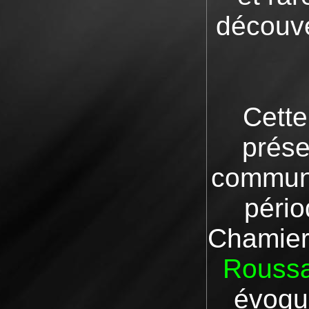
découve
Cette
prése
commune
pério
Chamier
Roussa
évoqué