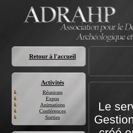
Retour à l'accueil
Activités
Réunions
Expos
Le ser
Animations
Conférences
Gestio
Sorties
créé e