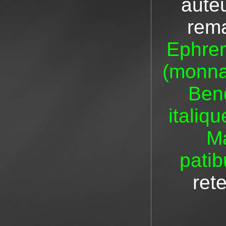
auteu
rem
Ephrem
(monna
Ben
italiq
Ma
patib
ret