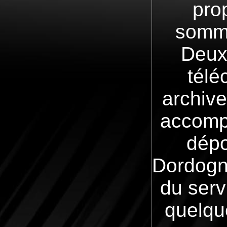
pro
somma
Deux
télé
archiv
accompa
dépo
Dordogne
du serv
quelqu