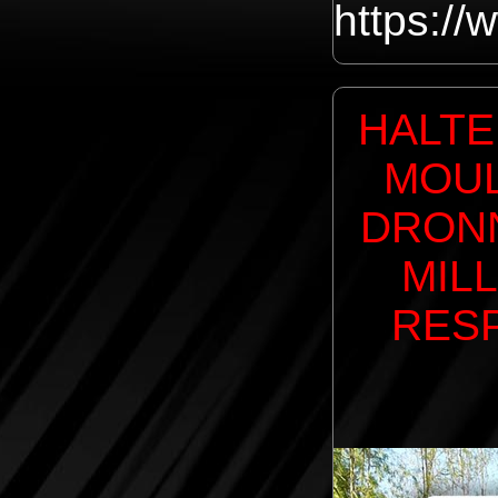
https:/
HALTE
MOUL
DRONN
MILL
RES