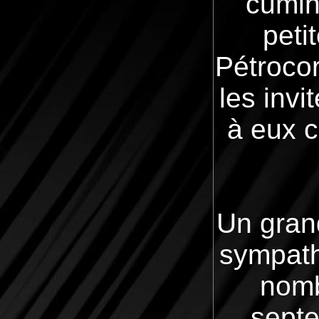
cumin
peti
Pétrocor
les invi
à eux c
Un gran
sympath
nomb
septe