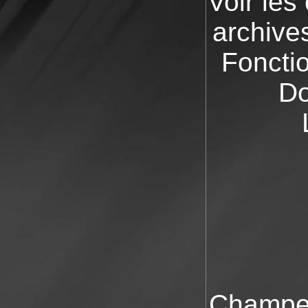
Voir les
archive
Fonctio
Do
Champea