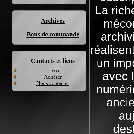
La rich
mécon
Archives
archiv
Bons de commande
réalisen
un impo
Contacts et liens
Liens
avec l
Adhérer
Nous contacter
numéri
anci
au
des