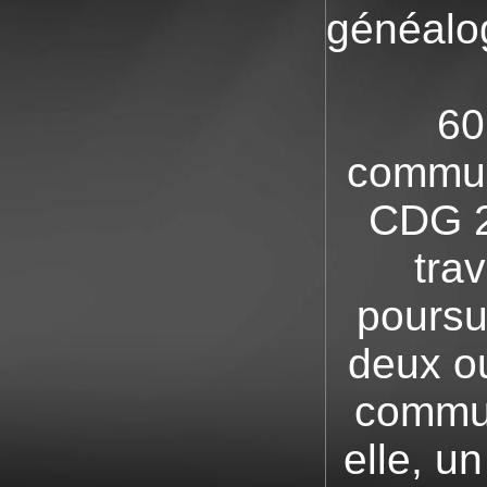
généalog
60
communa
CDG 2
trav
poursui
deux ou
commun
elle, u