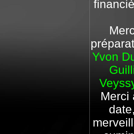
financi
Merci
préparat
Yvon Du
Guill
Veyss
Merci
date
merveill