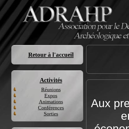
Retour à l'accueil
Activités
Réunions
Expos
Aux pr
Animations
Conférences
e
Sorties
économ