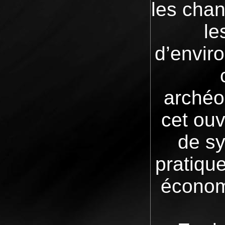
les chan
le
d’envir
archéo
cet ouv
de sy
pratiqu
économi