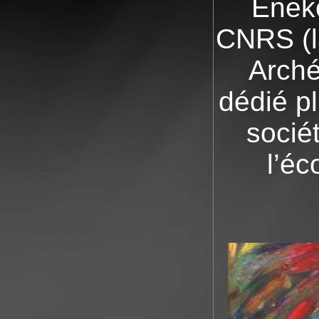
Eneko
CNRS (l
Arché
dédié pl
socié
l’é