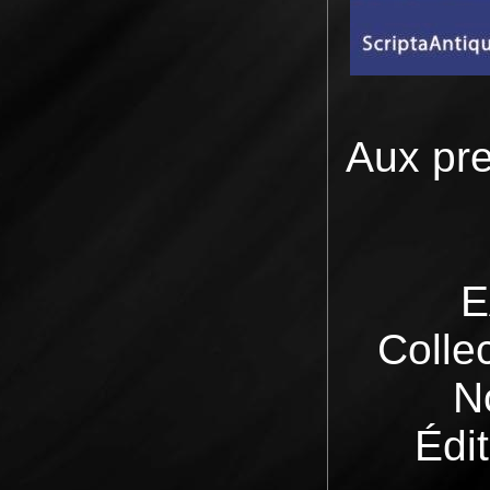
Aux pr
E
Colle
N
Édit