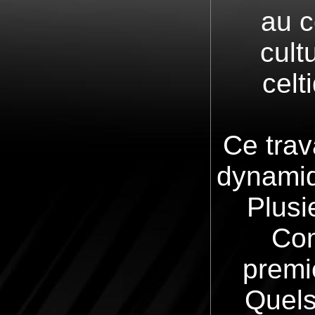
au c
cult
celt
Ce trav
dynamiq
Plusi
Com
premi
Quels