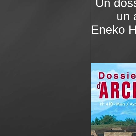
Un doss
un 
Eneko Hi