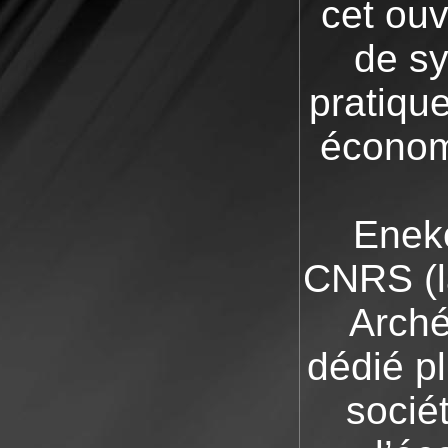
cet ouv
de sy
pratiqu
économi
Eneko
CNRS (l
Arché
dédié pl
socié