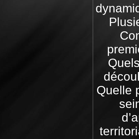
dynamiq
Plusi
Com
premi
Quels
découl
Quelle 
sei
d’a
territo