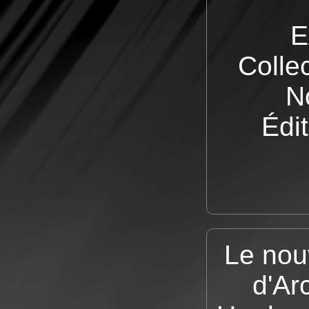
E
Colle
N
Édit
Le nou
d'Arc