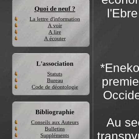
Quoi de neuf ?
l'Ebre
La lettre d'information
A voir
A lire
A écouter
L'association
*Eneko 
Statuts
premie
Bureau
Code de déontologie
Occide
Bibliographie
Au se
Conseils aux Auteurs
Bulletins
transpy
Suppléments