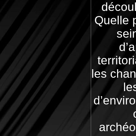
découl
Quelle 
sei
d’a
territo
les chan
le
d’envir
archéo