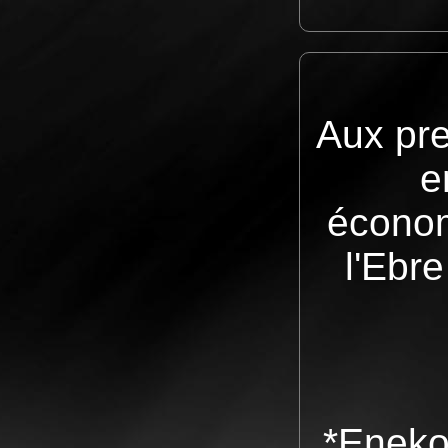
Aux pr
e
économ
l'Ebre
*Eneko 