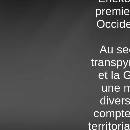
premie
Occide
Au se
transpy
et la 
une 
diver
compte 
territor