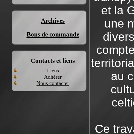
et la 
une 
Archives
diver
Bons de commande
compte 
territor
Contacts et liens
Liens
au c
Adhérer
Nous contacter
cult
celt
Ce trav