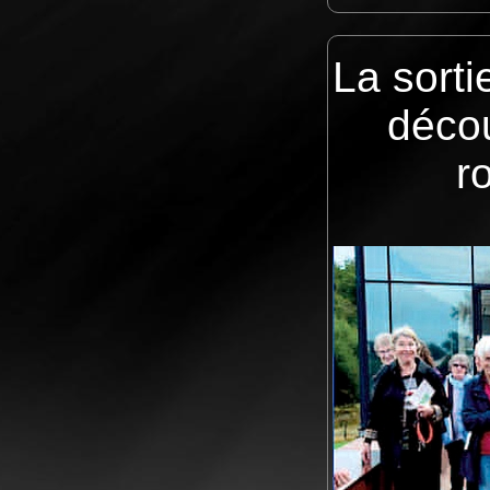
La sort
décou
r