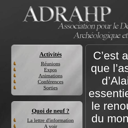
C’est 
Activités
Réunions
que l’a
Expos
Animations
d’Ala
Conférences
Sorties
essenti
le reno
Quoi de neuf ?
du mon
La lettre d'information
A voir