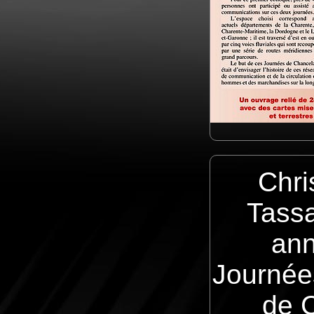
Chri
Tassa
ann
Journées
de C