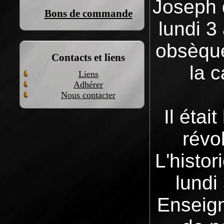
Joseph 
Bons de commande
lundi 3
obsèque
Contacts et liens
la 
Liens
Adhérer
Nous contacter
Il étai
révo
L'histo
lundi
Enseigna