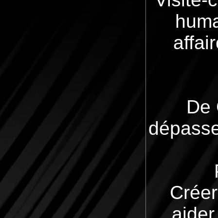
huma
affai
De 
dépasser
Créer
aider