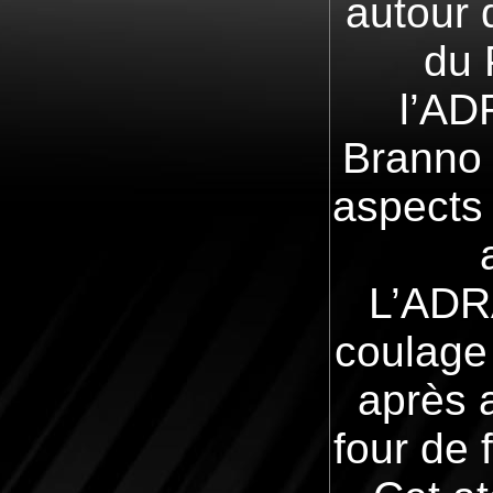
autour 
du 
l’AD
Branno 
aspects 
L’ADR
coulage
après a
four de 