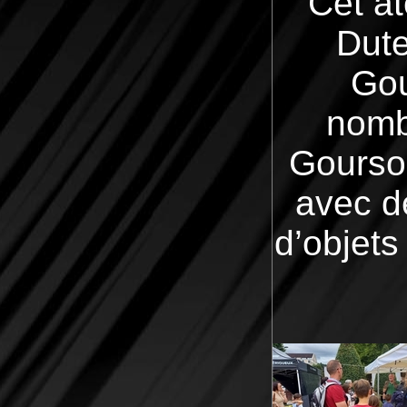
Cet at
Dutei
Gou
nomb
Goursol
avec d
d’objets