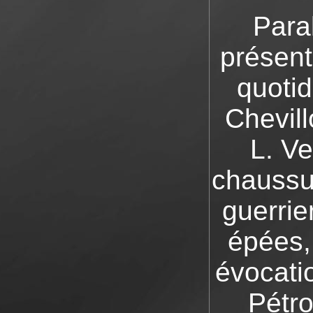
Paral
présent
quotid
Chevill
L. V
chaussu
guerrie
épées, 
évocatio
Pétro