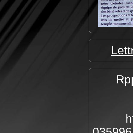
Let
Rpp
h
0359961