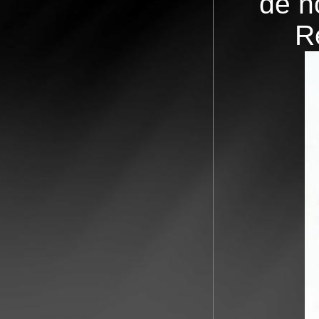
de n
R