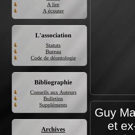
A lire
A écouter
L'association
Statuts
Bureau
Code de déontologie
Bibliographie
Conseils aux Auteurs
Bulletins
Suppléments
Guy Man
et ex
Archives