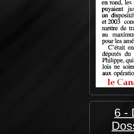
6 -
Doss