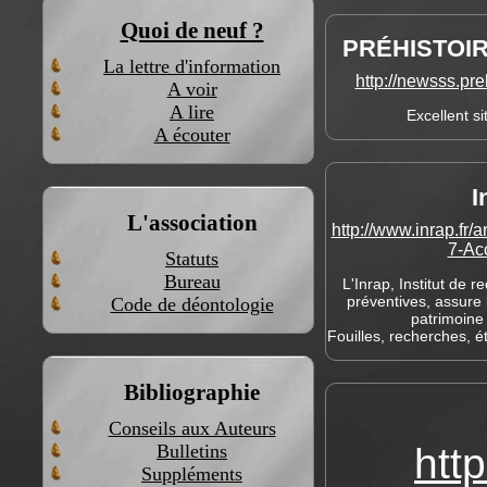
Quoi de neuf ?
PRÉHISTOIRE
La lettre d'information
http://newsss.pre
A voir
A lire
Excellent si
A écouter
I
L'association
http://www.inrap.fr/
7-Ac
Statuts
Bureau
L'Inrap, Institut de 
préventives, assure l
Code de déontologie
patrimoine
Fouilles, recherches, ét
Bibliographie
Conseils aux Auteurs
http
Bulletins
Suppléments