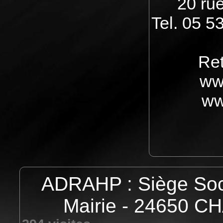
20 ru
Tel. 05 5
Ret
ww
ww
ADRAHP : Siège Socia
Mairie - 24650 