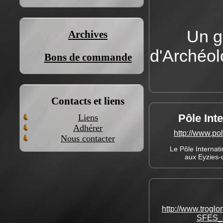
Un g
Archives
d'Archéol
Bons de commande
Contacts et liens
Pôle Inte
Liens
Adhérer
http://www.po
Nous contacter
Le Pôle Internati
aux Eyzies-
http://www.trogl
SFES_a