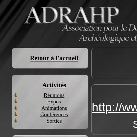
Retour à l'accueil
Activités
Réunions
Expos
http://
Animations
Conférences
Sorties