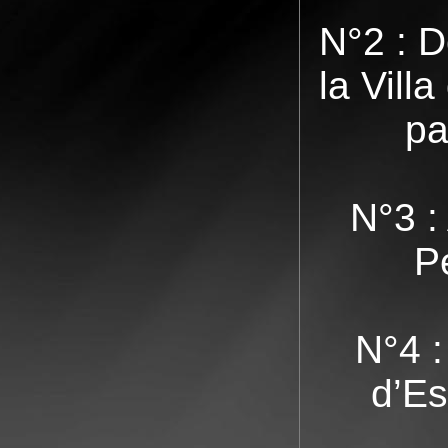
N°2 : 
la Vill
pa
N°3 :
P
N°4 :
d’Es