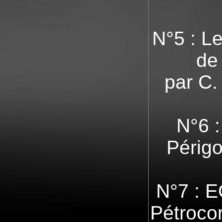
N°5 : L
de 
par C.
N°6 :
Périgo
N°7 : 
Pétrocor