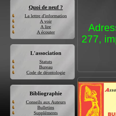
Quoi de neuf ?
La lettre d'information
A voir
Adres
A lire
A écouter
277, i
L'association
Statuts
Bureau
Code de déontologie
Bibliographie
Conseils aux Auteurs
Bulletins
Suppléments