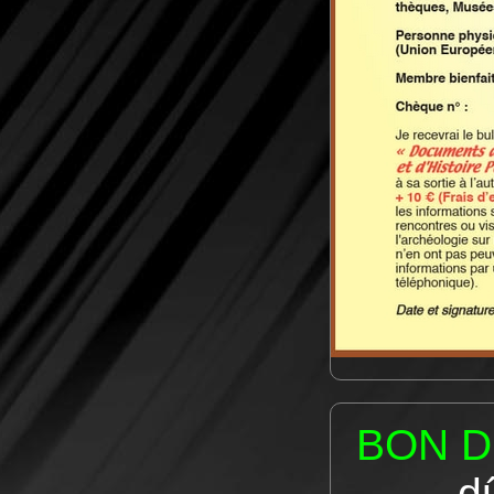
BON 
d