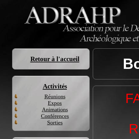
Retour à l'accueil
B
Activités
F
Réunions
Expos
Animations
Conférences
Sorties
R