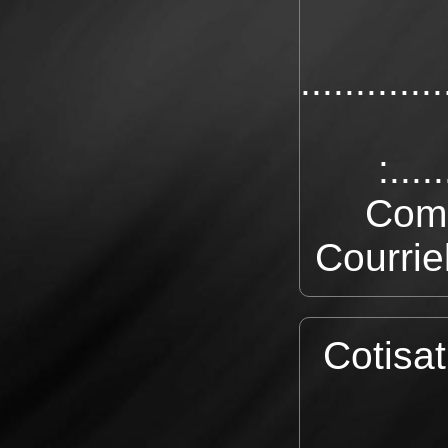
.............
:.....
Commun
Courriel:..
Cotisat