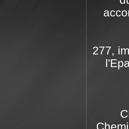
acco
277, i
l'Ep
C
Chemin