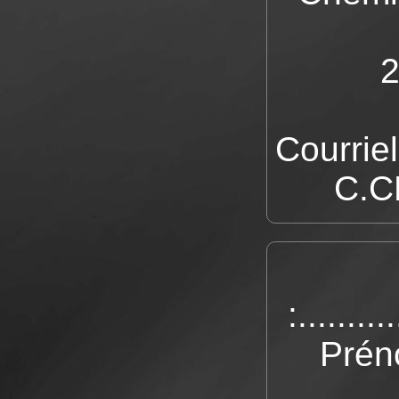
Courrie
C.C
:..........
Prénom